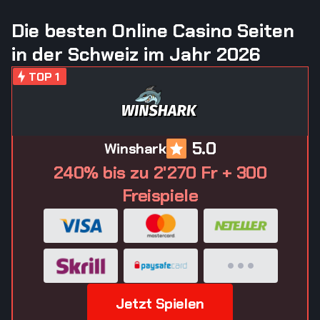
Die besten Online Casino Seiten
in der Schweiz im Jahr 2026
5.0
Winshark
240% bis zu 2'270 Fr + 300
Freispiele
Jetzt Spielen