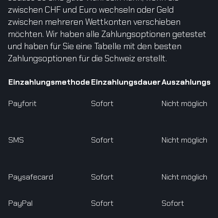
zwischen CHF und Euro wechseln oder Geld
zwischen mehreren Wettkonten verschieben
möchten. Wir haben alle Zahlungsoptionen getestet
und haben für Sie eine Tabelle mit den besten
Zahlungsoptionen für die Schweiz erstellt.
Einzahlungsmethode
Einzahlungsdauer
Auszahlungsd
Payforit
Sofort
Nicht möglich
SMS
Sofort
Nicht möglich
Paysafecard
Sofort
Nicht möglich
PayPal
Sofort
Sofort