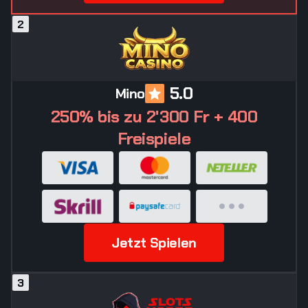
5.0
Mino
250% bis zu 2'300 Fr + 400
Freispiele
Jetzt Spielen