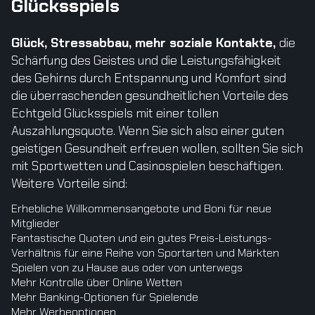
Glücksspiels
Glück, Stressabbau, mehr soziale Kontakte,
die
Schärfung des Geistes und die Leistungsfähigkeit
des Gehirns durch Entspannung und Komfort sind
die überraschenden gesundheitlichen Vorteile des
Echtgeld Glücksspiels mit einer tollen
Auszahlungsquote. Wenn Sie sich also einer guten
geistigen Gesundheit erfreuen wollen, sollten Sie sich
mit Sportwetten und Casinospielen beschäftigen.
Weitere Vorteile sind:
Erhebliche Willkommensangebote und Boni für neue
Mitglieder
Fantastische Quoten und ein gutes Preis-Leistungs-
Verhältnis für eine Reihe von Sportarten und Märkten
Spielen von zu Hause aus oder von unterwegs
Mehr Kontrolle über Online Wetten
Mehr Banking-Optionen für Spielende
Mehr Werbeoptionen