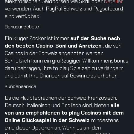
elektronischen Geldbörsen wie Skrill oder
Neteller
verwenden. Auch PayPal Schweiz und Paysafecard
sind verfügbar.
Bonusangebote
Ein kluger Zocker ist immer
auf der Suche nach
den besten Casino-Boni und Anreizen
, die von
Casinos in der Schweiz angeboten werden.
Schließlich kann ein großzügiger Willkommensbonus
dazu beitragen, Ihre to play Spielzeit zu verlängern
und damit Ihre Chancen auf Gewinne zu erhöhen.
Kundenservice
Da die Hauptsprachen der Schweiz Französisch,
Deutsch, Italienisch und Englisch sind, bieten
alle
von uns empfohlenen to play Casinos mit dem
Online Glücksspiel in der Schweiz
mindestens
eine dieser Optionen an. Wenn es um den