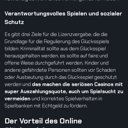
Verantwortungsvolles Spielen und sozialer
Schutz
Es gibt drei Ziele für die Lizenzvergabe, die die
Grundlage für die Regulierung des Glücksspiels
bilden: Kriminalität sollte aus dem Glücksspiel
herausgehalten werden, es sollte auf faire und
offene Weise durchgeführt werden, Kinder und
andere gefährdete Personen sollten vor Schaden
oder Ausbeutung durch das Glücksspiel geschützt
werden und
das machen die seriösen Casinos mit
super Auszahlungsquote, auch um Spielsucht zu
vermeiden
und korrektes Spielverhalten in
Spielbanken mit Echtgeld zu fördern.
Der Vorteil des Online